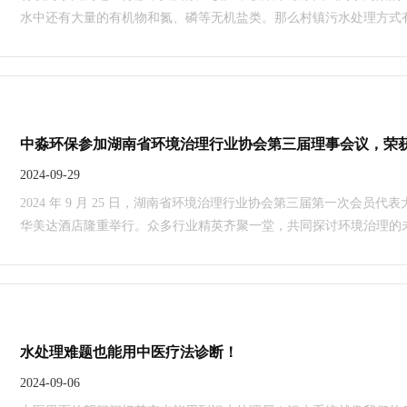
水中还有大量的有机物和氮、磷等无机盐类。那么村镇污水处理方式有哪几种
湿地、沼气池：类似于生态湿地处理，但是人工湿地可以根据需要设
制处理过程。 2、厌氧消化：将污水暴露在缺氧条...
2024-09-29
2024 年 9 月 25 日，湖南省环境治理行业协会第三届第一次会员
华美达酒店隆重举行。众多行业精英齐聚一堂，共同探讨环境治理的
幸参与其中，并获得“优秀会员单位”及环境治理企业资质“甲级评定证书”。
水处理难题也能用中医疗法诊断！
2024-09-06